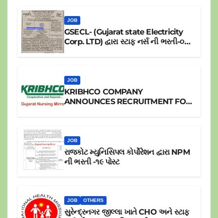
JOB
GSECL- (Gujarat state Electricity
Corp. LTD) દ્વારા સ્ટાફ નર્સ ની ભરતી-૦૪
પોસ્ટ
JOB
KRIBHCO COMPANY
ANNOUNCES RECRUITMENT FOR
JR.STAFF NURSE
JOB
રાજકોટ મ્યુનિસિપલ કોર્પોરેશન દ્વારા NPM
ની ભરતી -૧૯ પોસ્ટ
JOB
OTHERS
સુરેન્દ્રનગર જીલ્લા ખાતે CHO અને સ્ટાફ