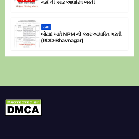
નર્સ ની કરાર આધારિત ભરતી
JOB
બોટાદ ખાતે NPM ની કરાર આધારિત ભરતી
(RDD-Bhavnagar)