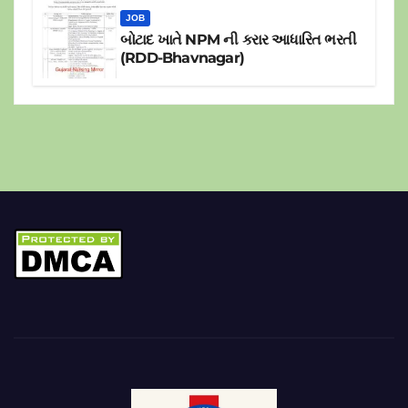
JOB
બોટાદ ખાતે NPM ની કરાર આધારિત ભરતી
(RDD-Bhavnagar)