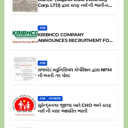
Corp. LTD) દ્વારા સ્ટાફ નર્સ ની ભરતી-૦૪
પોસ્ટ
JOB
KRIBHCO COMPANY
ANNOUNCES RECRUITMENT FOR
JR.STAFF NURSE
JOB
રાજકોટ મ્યુનિસિપલ કોર્પોરેશન દ્વારા NPM
ની ભરતી -૧૯ પોસ્ટ
JOB
OTHERS
સુરેન્દ્રનગર જીલ્લા ખાતે CHO અને સ્ટાફ
નર્સ ની કરાર આધારિત ભરતી